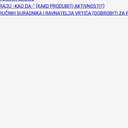
RAJU -KAO DA-” (KAKO PRODUBITI AKTIVNOSTI?)
ČNIH SURADNIKA I RAVNATELJA VRTIĆA (DOBROBITI ZA PO