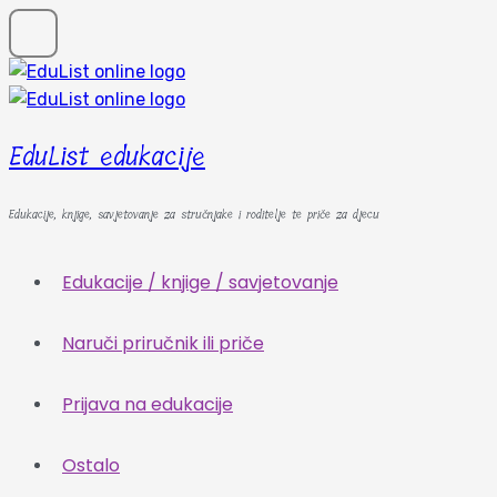
EduList edukacije
Edukacije, knjige, savjetovanje za stručnjake i roditelje te priče za djecu
Edukacije / knjige / savjetovanje
Naruči priručnik ili priče
Prijava na edukacije
Ostalo