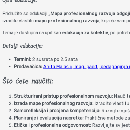
Opis edukacije:
Pridružite se edukaciji
„Mapa profesionalnog razvoja odgoji
izradite vlastitu
mapu profesionalnog razvoja
, koja će vam p
Tema je dostupna na upit kao
edukacija za kolektiv
, po potre
Detalji edukacije:
Termini:
2 susreta po 2,5 sata
Predavačica:
Anita Malašić, mag. paed., pedagoginja
Što ćete naučiti:
Strukturirani pristup profesionalnom razvoju:
Naučite 
Izrada mape profesionalnog razvoja:
Izradite vlastit
Samorefleksija i procjena kompetencija:
Razvijte vješ
Planiranje i evaluacija napretka:
Praktične metode za 
Etička i profesionalna odgovornost:
Razvijajte svijes