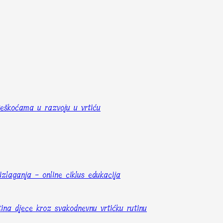
 teškoćama u razvoju u vrtiću
izlaganja - online ciklus edukacija
tina djece kroz svakodnevnu vrtićku rutinu