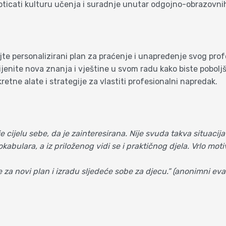
ticati kulturu učenja i suradnje unutar odgojno-obrazovnih 
te personalizirani plan za praćenje i unapređenje svog pro
jenite nova znanja i vještine u svom radu kako biste pobolj
etne alate i strategije za vlastiti profesionalni napredak.
aje cijelu sebe, da je zainteresirana. Nije svuda takva situaci
abulara, a iz priloženog vidi se i praktičnog djela. Vrlo moti
ule za novi plan i izradu sljedeće sobe za djecu.” (anonimni eva