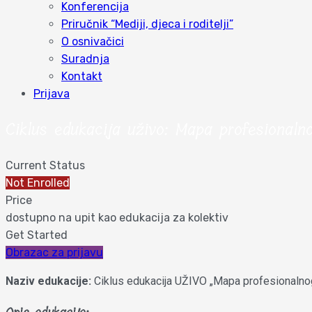
Konferencija
Priručnik “Mediji, djeca i roditelji”
O osnivačici
Suradnja
Kontakt
Prijava
Ciklus edukacija uživo: Mapa profesionaln
Current Status
Not Enrolled
Price
dostupno na upit kao edukacija za kolektiv
Get Started
Obrazac za prijavu
Naziv edukacije:
Ciklus edukacija UŽIVO „Mapa profesionalnog 