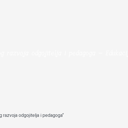
og razvoja odgojitelja i pedagoga – Edukac
razvoja odgojitelja i pedagoga“