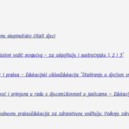
vne skupine
Kako čitati djeci
eksivni vodič mogućeg - za odgojitelje i sustručnjake 1, 2 i 3"
 i praksa - Edukacijski ciklus
Edukacija "Stažiranje u dječjem v
– moć i primjena u radu s djecom
Likovnost u jaslicama – Edukac
kodnevne prakse
Edukacija za zdravstvene voditelje: Vođenje zdr