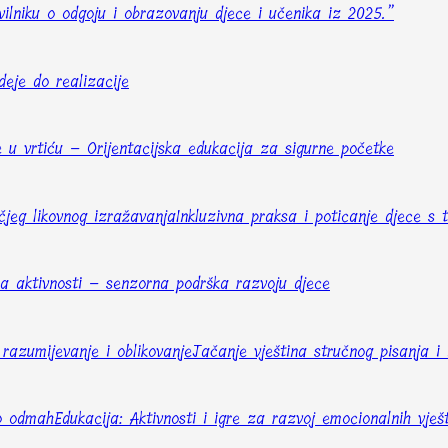
vilniku o odgoju i obrazovanju djece i učenika iz 2025.”
deje do realizacije
e u vrtiću – Orijentacijska edukacija za sigurne početke
ečjeg likovnog izražavanja
Inkluzivna praksa i poticanje djece s
ma aktivnosti – senzorna podrška razvoju djece
razumijevanje i oblikovanje
Jačanje vještina stručnog pisanja i 
no odmah
Edukacija: Aktivnosti i igre za razvoj emocionalnih vješ