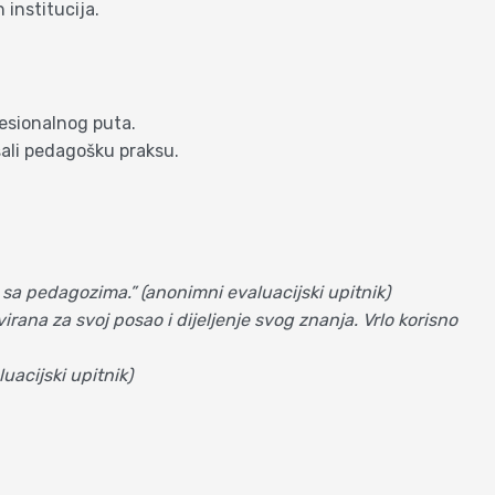
institucija.
fesionalnog puta.
šali pedagošku praksu.
ja sa pedagozima.” (anonimni evaluacijski upitnik)
virana za svoj posao i dijeljenje svog znanja. Vrlo korisno
luacijski upitnik)