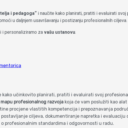
telja i pedagoga“
i naučite kako planirati, pratiti i evaluirati s
omoći u daljnjem usavršavanju i postizanju profesionalnih ciljeva.
bi i personaliziramo za
vašu ustanovu
.
 mentorica
kako učinkovito planirati, pratiti i evaluirati svoj profesion
u
mapu profesionalnog razvoja
koja će vam poslužiti kao alat 
tine procjene vlastitih kompetencija i prepoznavanja područ
postavljanje ciljeva, dokumentiranje napretka i evaluaciju
t o profesionalnim standardima i odgovornosti u radu.