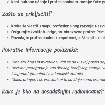
Kontinuirano učenje i profesionalna suradnja:
Kako po
Zašto se priključiti?
Kreirajte vlastitu mapu profesionalnog razvoja:
Razvij
Osigurajte kvalitetu odgojno-obrazovne prakse:
Primi
Povećajte profesionalnu kompetenciju:
Steknite konkr
Povratne informacije polaznika:
“Vrlo stručna i inspirativna, vidi se da u svoj posao d
“Izvrsna pedagoginja vrlo širokog teorijskog znanja, vok
izlaganje.” (anonimni evaluacijski upitnik)
“Slike, primjeri i sl. vrlo korisni te su ideje samo kren
Kako je bilo na dosadašnjim radionicama?