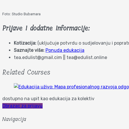
Foto: Studio Bubamara
Prijave i dodatne informacije:
Kotizacija:
(uključuje potvrdu o sudjelovanju i popratn
Saznajte više:
Ponuda edukacija
tea.edulist@gmail.cim || tea@edulist.online
Related Courses
dostupno na upit kao edukacija za kolektiv
Obrazac za prijavu
Navigacija