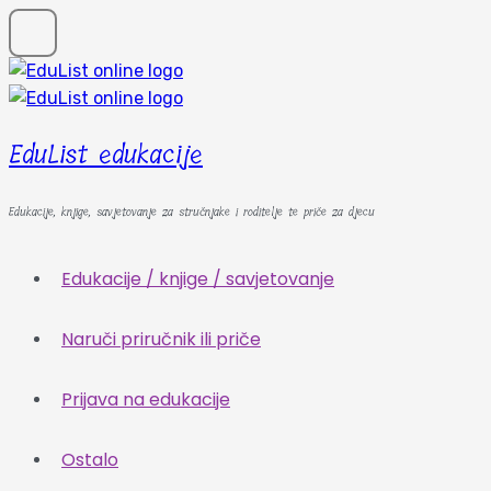
EduList edukacije
Edukacije, knjige, savjetovanje za stručnjake i roditelje te priče za djecu
Edukacije / knjige / savjetovanje
Naruči priručnik ili priče
Prijava na edukacije
Ostalo