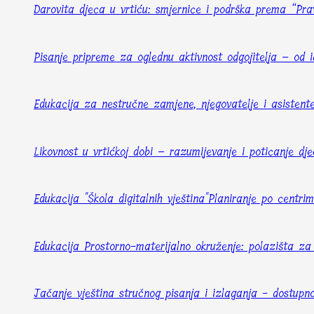
Darovita djeca u vrtiću: smjernice i podrška prema “Pra
Pisanje pripreme za oglednu aktivnost odgojitelja – od i
Edukacija za nestručne zamjene, njegovatelje i asistent
Likovnost u vrtićkoj dobi – razumijevanje i poticanje dj
Edukacija "Škola digitalnih vještina"
Planiranje po centri
Edukacija Prostorno-materijalno okruženje: polazišta za 
Jačanje vještina stručnog pisanja i izlaganja - dostup