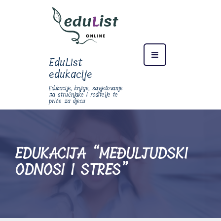
EduList
edukacije
Edukacije, knjige, savjetovanje
za stručnjake i roditelje te
priče za djecu
EDUKACIJA “MEĐULJUDSKI
ODNOSI I STRES”