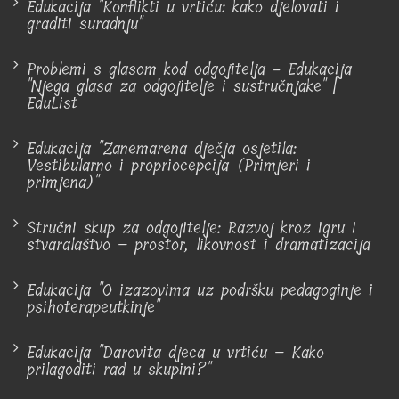
Edukacija "Konflikti u vrtiću: kako djelovati i
graditi suradnju"
Problemi s glasom kod odgojitelja - Edukacija
"Njega glasa za odgojitelje i sustručnjake" |
EduList
Edukacija "Zanemarena dječja osjetila:
Vestibularno i propriocepcija (Primjeri i
primjena)"
Stručni skup za odgojitelje: Razvoj kroz igru i
stvaralaštvo – prostor, likovnost i dramatizacija
Edukacija "O izazovima uz podršku pedagoginje i
psihoterapeutkinje"
Edukacija "Darovita djeca u vrtiću – Kako
prilagoditi rad u skupini?"