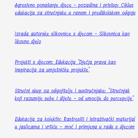
Agresivno ponašanje djece - pozadina i pristup: Ciklus
edukacija za stručnjake u ranom i predškolskom odgoju
Izrada autorske slikovnice s djecom - Slikovnica kao
likovno djelo
Projekti s djecom: Edukacija "Dječja prava kao
inspiracija za umjetničke projekte"
Stručni skup za odgojitelje i sustručnjake: "Stručnjak
koji razumije sebe i dijete - od emocije do percepcije"
Edukacija za kolektiv: Rastresiti i istraživački materijal
u jaslicama i vrtiću – moć i primjena u radu s djecom