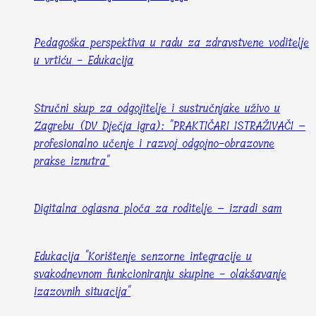
Pedagoška perspektiva u radu za zdravstvene voditelje
u vrtiću - Edukacija
Stručni skup za odgojitelje i sustručnjake uživo u
Zagrebu (DV Dječja igra): "PRAKTIČARI ISTRAŽIVAČI –
profesionalno učenje i razvoj odgojno-obrazovne
prakse iznutra"
Digitalna oglasna ploča za roditelje – izradi sam
Edukacija "Korištenje senzorne integracije u
svakodnevnom funkcioniranju skupine - olakšavanje
izazovnih situacija"