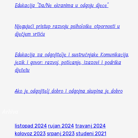
Edukacija "Da/Ne ekranima u odgoju djece"
Njegujući pristup razvoju psihološke otpornosti u
dječjem vrtiću
Edukacija za odgojitelje i sustručnjake Komunikacija,
jezik i govor: razvoj, poticanje, izazovi i podrška
djetetu
Ako je odgojitelj dobro i odgojna skupina je dobro
Arhiva
listopad 2024
rujan 2024
travanj 2024
kolovoz 2023
srpanj 2023
studeni 2021