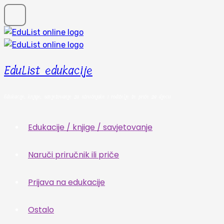
EduList edukacije
Edukacije, knjige, savjetovanje za stručnjake i roditelje te priče za djecu
Edukacije / knjige / savjetovanje
Naruči priručnik ili priče
Prijava na edukacije
Ostalo