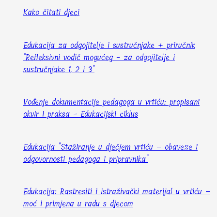
Kako čitati djeci
Edukacija za odgojitelje i sustručnjake + priručnik
"Refleksivni vodič mogućeg - za odgojitelje i
sustručnjake 1, 2 i 3"
Vođenje dokumentacije pedagoga u vrtiću: propisani
okvir i praksa - Edukacijski ciklus
Edukacija "Stažiranje u dječjem vrtiću – obaveze i
odgovornosti pedagoga i pripravnika"
Edukacija: Rastresiti i istraživački materijal u vrtiću –
moć i primjena u radu s djecom