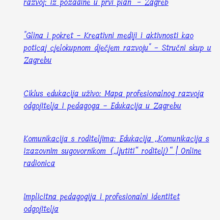
razvoj: iz pozadine u prvi plan" - Zagreb
"Glina i pokret - Kreativni mediji i aktivnosti kao
poticaj cjelokupnom dječjem razvoju" - Stručni skup u
Zagrebu
Ciklus edukacija uživo: Mapa profesionalnog razvoja
odgojitelja i pedagoga - Edukacija u Zagrebu
Komunikacija s roditeljima: Edukacija „Komunikacija s
izazovnim sugovornikom („ljutiti“ roditelj)“ | Online
radionica
Implicitna pedagogija i profesionalni identitet
odgojitelja