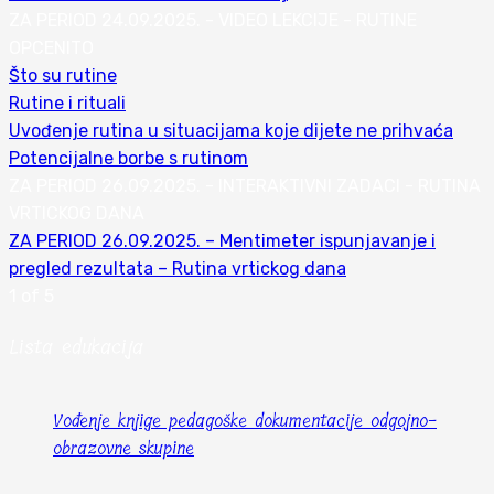
ZA PERIOD 24.09.2025. - VIDEO LEKCIJE - RUTINE
OPCENITO
Što su rutine
Rutine i rituali
Uvođenje rutina u situacijama koje dijete ne prihvaća
Potencijalne borbe s rutinom
ZA PERIOD 26.09.2025. - INTERAKTIVNI ZADACI - RUTINA
VRTICKOG DANA
ZA PERIOD 26.09.2025. – Mentimeter ispunjavanje i
pregled rezultata – Rutina vrtickog dana
1 of 5
Lista edukacija
Vođenje knjige pedagoške dokumentacije odgojno-
obrazovne skupine