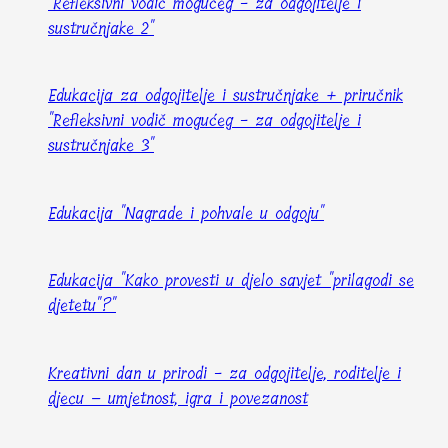
"Refleksivni vodič mogućeg - za odgojitelje i
sustručnjake 2"
Edukacija za odgojitelje i sustručnjake + priručnik
"Refleksivni vodič mogućeg - za odgojitelje i
sustručnjake 3"
Edukacija "Nagrade i pohvale u odgoju"
Edukacija "Kako provesti u djelo savjet "prilagodi se
djetetu"?"
Kreativni dan u prirodi - za odgojitelje, roditelje i
djecu – umjetnost, igra i povezanost