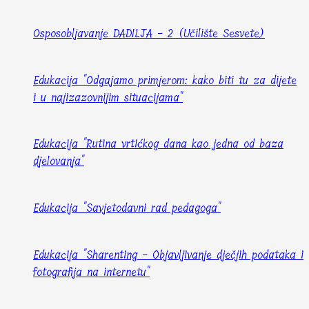
Osposobljavanje DADILJA - 2 (Učilište Sesvete)
Edukacija "Odgajamo primjerom: kako biti tu za dijete
i u najizazovnijim situacijama"
Edukacija "Rutina vrtićkog dana kao jedna od baza
djelovanja"
Edukacija "Savjetodavni rad pedagoga"
Edukacija "Sharenting - Objavljivanje dječjih podataka i
fotografija na internetu"