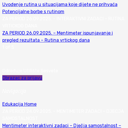
Uvođenje rutina u situacijama koje dijete ne prihvaća
Potencijalne borbe s rutinom
ZA PERIOD 26.09.2025. - INTERAKTIVNI ZADACI - RUTINA
VRTICKOG DANA
ZA PERIOD 26.09.2025. – Mentimeter ispunjavanje i
pregled rezultata – Rutina vrtickog dana
1 of 5
Određuje Učilište Sesvete
Obrazac za prijavu
Navigacija
Edukacija Home
ZA PERIOD 24.09.2025. - MENTIMETER ZADACI - DJECJA
SAMOSTALNOST
Mentimeter interaktivni zadaci – Dječja samostalnost –