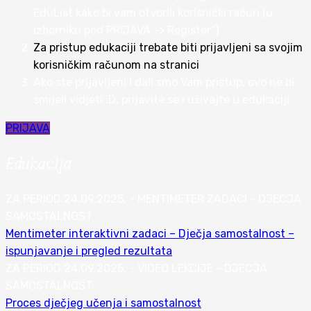
EduList kako bi vam otvorili korisnički račun (u
izborniku pod PRIJAVA -> Register”)
Za pristup edukaciji trebate biti prijavljeni sa svojim
korisničkim računom na stranici
Ako ste prijavljeni i dali smo Vam pristup, ovo ne bi
smijeli vidjeti :D, prijavite se i uživajte u edukaciji
PRIJAVA
Edukacija
ZA PERIOD 24.09.2025. - MENTIMETER ZADACI - DJECJA
SAMOSTALNOST
Mentimeter interaktivni zadaci – Dječja samostalnost –
ispunjavanje i pregled rezultata
ZA PERIOD 24.09.2025. - VIDEO LEKCIJE - DJECJA
SAMOSTALNOST
Proces dječjeg učenja i samostalnost