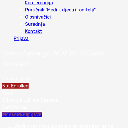
Konferencija
Priručnik “Mediji, djeca i roditelji”
O osnivačici
Suradnja
Kontakt
Prijava
Osposobljavanje DADILJA (Učilište
Sesvete)
Current Status
Not Enrolled
Price
Određuje Učilište Sesvete
Get Started
Obrazac za prijavu
Ukoliko već niste, potrebno je registrirati se na