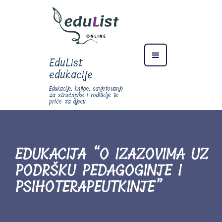
EduList
edukacije
Edukacije, knjige, savjetovanje
za stručnjake i roditelje te
priče za djecu
EDUKACIJA “O IZAZOVIMA UZ
PODRŠKU PEDAGOGINJE I
PSIHOTERAPEUTKINJE”