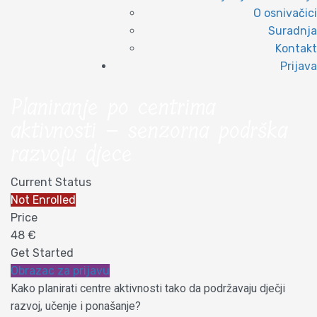
O osnivačici
Suradnja
Kontakt
Prijava
Planiranje po centrima
aktivnosti – senzorna podrška
razvoju djece
Current Status
Not Enrolled
Price
48 €
Get Started
Obrazac za prijavu
Kako planirati centre aktivnosti tako da podržavaju dječji
razvoj, učenje i ponašanje?