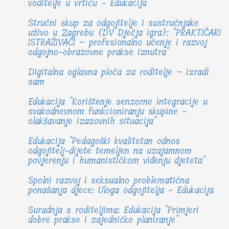
voditelje u vrtiću - Edukacija
Stručni skup za odgojitelje i sustručnjake
uživo u Zagrebu (DV Dječja igra): "PRAKTIČARI
ISTRAŽIVAČI – profesionalno učenje i razvoj
odgojno-obrazovne prakse iznutra"
Digitalna oglasna ploča za roditelje – izradi
sam
Edukacija "Korištenje senzorne integracije u
svakodnevnom funkcioniranju skupine -
olakšavanje izazovnih situacija"
Edukacija "Pedagoški kvalitetan odnos
odgojitelj-dijete temeljen na uzajamnom
povjerenju i humanističkom viđenju djeteta"
Spolni razvoj i seksualno problematična
ponašanja djece: Uloga odgojitelja - Edukacija
Suradnja s roditeljima: Edukacija "Primjeri
dobre prakse i zajedničko planiranje"