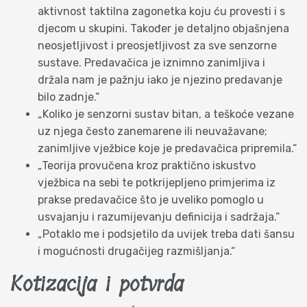
aktivnost taktilna zagonetka koju ću provesti i s
djecom u skupini. Također je detaljno objašnjena
neosjetljivost i preosjetljivost za sve senzorne
sustave. Predavačica je iznimno zanimljiva i
držala nam je pažnju iako je njezino predavanje
bilo zadnje.“
„Koliko je senzorni sustav bitan, a teškoće vezane
uz njega često zanemarene ili neuvažavane;
zanimljive vježbice koje je predavačica pripremila.“
„Teorija provučena kroz praktično iskustvo
vježbica na sebi te potkrijepljeno primjerima iz
prakse predavačice što je uveliko pomoglo u
usvajanju i razumijevanju definicija i sadržaja.“
„Potaklo me i podsjetilo da uvijek treba dati šansu
i mogućnosti drugačijeg razmišljanja.“
Kotizacija i potvrda