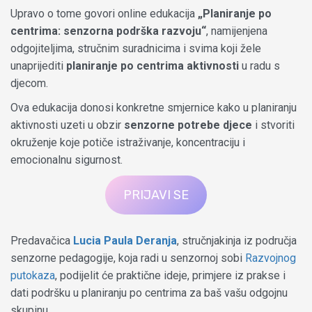
Upravo o tome govori online edukacija
„Planiranje po
centrima: senzorna podrška razvoju“
, namijenjena
odgojiteljima, stručnim suradnicima i svima koji žele
unaprijediti
planiranje po centrima aktivnosti
u radu s
djecom.
Ova edukacija donosi konkretne smjernice kako u planiranju
aktivnosti uzeti u obzir
senzorne potrebe djece
i stvoriti
okruženje koje potiče istraživanje, koncentraciju i
emocionalnu sigurnost.
PRIJAVI SE
Predavačica
Lucia Paula Deranja
, stručnjakinja iz područja
senzorne pedagogije, koja radi u senzornoj sobi
Razvojnog
putokaza
, podijelit će praktične ideje, primjere iz prakse i
dati podršku u planiranju po centrima za baš vašu odgojnu
skupinu.