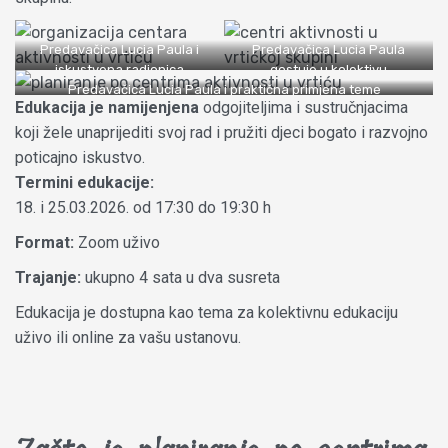
Predavačica Lucia Paula i
Predavačica Lucia Paula
iskustvena radionica
gostuje u kolektivu
Predavačica Lucia Paula i praktična primjena teme
Edukacija je namijenjena
odgojiteljima i sustručnjacima
koji žele unaprijediti svoj rad i pružiti djeci bogato i razvojno
poticajno iskustvo.
Termini edukacije:
18. i 25.03.2026. od 17:30 do 19:30 h
Format:
Zoom uživo
Trajanje:
ukupno 4 sata u dva susreta
Edukacija je dostupna kao tema za kolektivnu edukaciju
uživo ili online za vašu ustanovu.