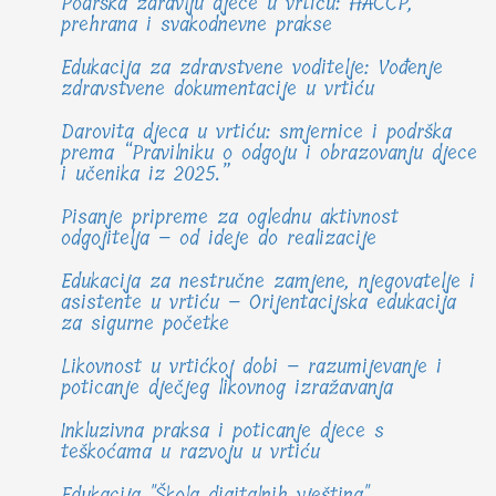
Podrška zdravlju djece u vrtiću: HACCP,
prehrana i svakodnevne prakse
Edukacija za zdravstvene voditelje: Vođenje
zdravstvene dokumentacije u vrtiću
Darovita djeca u vrtiću: smjernice i podrška
prema “Pravilniku o odgoju i obrazovanju djece
i učenika iz 2025.”
Pisanje pripreme za oglednu aktivnost
odgojitelja – od ideje do realizacije
Edukacija za nestručne zamjene, njegovatelje i
asistente u vrtiću – Orijentacijska edukacija
za sigurne početke
Likovnost u vrtićkoj dobi – razumijevanje i
poticanje dječjeg likovnog izražavanja
Inkluzivna praksa i poticanje djece s
teškoćama u razvoju u vrtiću
Edukacija "Škola digitalnih vještina"