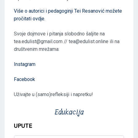
Više o autorici i pedagoginji Tei Resanović možete
pročitati ovdje.
Svoje dojmove i pitanja slobodno šaljite na
tea.edulist@gmail.com // tea@edulist.online ili na
društvenim mrežama:
Instagram
Facebook
Uživajte u (samo)refleksiji i napretku!
Edukacija
UPUTE