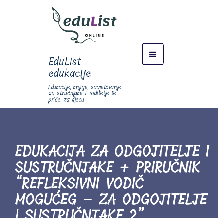
EduList
edukacije
Edukacije, knjige, savjetovanje
za stručnjake i roditelje te
priče za djecu
EDUKACIJA ZA ODGOJITELJE I
SUSTRUČNJAKE + PRIRUČNIK
“REFLEKSIVNI VODIČ
MOGUĆEG – ZA ODGOJITELJE
I SUSTRUČNJAKE 2”