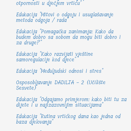
otpornosti u dječjem vrtiću"
Edukacija "Mitovi o odgoju i usuglašavanje
metoda odgoja / rada"
Edukacija "Pomagačka zanimanja: Kako da
budem dobro sa sobom da mogu biti dobro i
za druge?"
Edukacija "Kako razvijati vještine
samoregulacije kod djece"
Edukacija "Međuljudski odnosi i stres"
Osposobljavanje DADILJA - 2 (Učilište
Sesvete)
Edukacija "Odgajamo primjerom: kako biti tu za
dijete i u najizazovnijim situacijama"
Edukacija "Rutina vrtićkog dana kao jedna od
baza djelovanja"