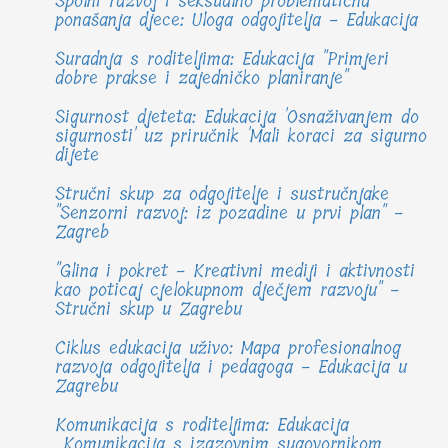
Spolni razvoj i seksualno problematična
ponašanja djece: Uloga odgojitelja - Edukacija
Suradnja s roditeljima: Edukacija "Primjeri
dobre prakse i zajedničko planiranje"
Sigurnost djeteta: Edukacija 'Osnaživanjem do
sigurnosti' uz priručnik 'Mali koraci za sigurno
dijete
Stručni skup za odgojitelje i sustručnjake
"Senzorni razvoj: iz pozadine u prvi plan" -
Zagreb
"Glina i pokret - Kreativni mediji i aktivnosti
kao poticaj cjelokupnom dječjem razvoju" -
Stručni skup u Zagrebu
Ciklus edukacija uživo: Mapa profesionalnog
razvoja odgojitelja i pedagoga - Edukacija u
Zagrebu
Komunikacija s roditeljima: Edukacija
„Komunikacija s izazovnim sugovornikom