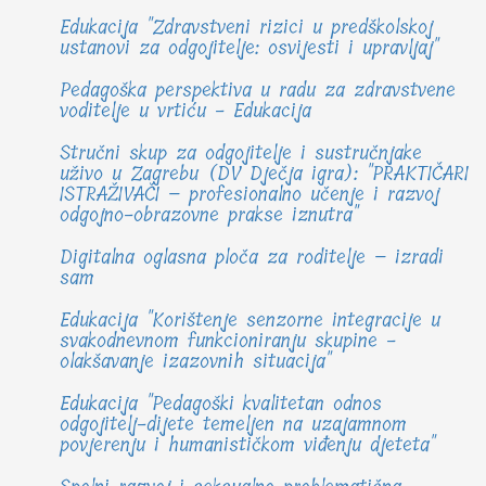
Edukacija "Zdravstveni rizici u predškolskoj
ustanovi za odgojitelje: osvijesti i upravljaj"
Pedagoška perspektiva u radu za zdravstvene
voditelje u vrtiću - Edukacija
Stručni skup za odgojitelje i sustručnjake
uživo u Zagrebu (DV Dječja igra): "PRAKTIČARI
ISTRAŽIVAČI – profesionalno učenje i razvoj
odgojno-obrazovne prakse iznutra"
Digitalna oglasna ploča za roditelje – izradi
sam
Edukacija "Korištenje senzorne integracije u
svakodnevnom funkcioniranju skupine -
olakšavanje izazovnih situacija"
Edukacija "Pedagoški kvalitetan odnos
odgojitelj-dijete temeljen na uzajamnom
povjerenju i humanističkom viđenju djeteta"