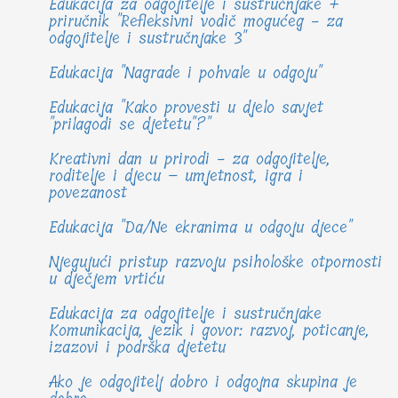
Edukacija za odgojitelje i sustručnjake +
priručnik "Refleksivni vodič mogućeg - za
odgojitelje i sustručnjake 3"
Edukacija "Nagrade i pohvale u odgoju"
Edukacija "Kako provesti u djelo savjet
"prilagodi se djetetu"?"
Kreativni dan u prirodi - za odgojitelje,
roditelje i djecu – umjetnost, igra i
povezanost
Edukacija "Da/Ne ekranima u odgoju djece"
Njegujući pristup razvoju psihološke otpornosti
u dječjem vrtiću
Edukacija za odgojitelje i sustručnjake
Komunikacija, jezik i govor: razvoj, poticanje,
izazovi i podrška djetetu
Ako je odgojitelj dobro i odgojna skupina je