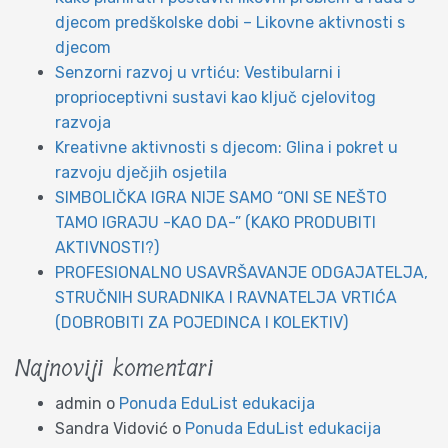
djecom predškolske dobi – Likovne aktivnosti s
djecom
Senzorni razvoj u vrtiću: Vestibularni i
proprioceptivni sustavi kao ključ cjelovitog
razvoja
Kreativne aktivnosti s djecom: Glina i pokret u
razvoju dječjih osjetila
SIMBOLIČKA IGRA NIJE SAMO “ONI SE NEŠTO
TAMO IGRAJU -KAO DA-” (KAKO PRODUBITI
AKTIVNOSTI?)
PROFESIONALNO USAVRŠAVANJE ODGAJATELJA,
STRUČNIH SURADNIKA I RAVNATELJA VRTIĆA
(DOBROBITI ZA POJEDINCA I KOLEKTIV)
Najnoviji komentari
admin
o
Ponuda EduList edukacija
Sandra Vidović
o
Ponuda EduList edukacija