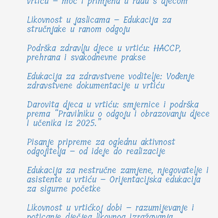
vrtiću – moć i primjena u radu s djecom
Likovnost u jaslicama – Edukacija za
stručnjake u ranom odgoju
Podrška zdravlju djece u vrtiću: HACCP,
prehrana i svakodnevne prakse
Edukacija za zdravstvene voditelje: Vođenje
zdravstvene dokumentacije u vrtiću
Darovita djeca u vrtiću: smjernice i podrška
prema “Pravilniku o odgoju i obrazovanju djece
i učenika iz 2025.”
Pisanje pripreme za oglednu aktivnost
odgojitelja – od ideje do realizacije
Edukacija za nestručne zamjene, njegovatelje i
asistente u vrtiću – Orijentacijska edukacija
za sigurne početke
Likovnost u vrtićkoj dobi – razumijevanje i
poticanje dječjeg likovnog izražavanja