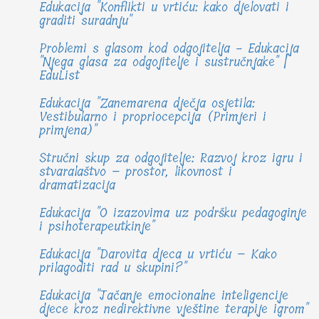
Edukacija "Konflikti u vrtiću: kako djelovati i
graditi suradnju"
Problemi s glasom kod odgojitelja - Edukacija
"Njega glasa za odgojitelje i sustručnjake" |
EduList
Edukacija "Zanemarena dječja osjetila:
Vestibularno i propriocepcija (Primjeri i
primjena)"
Stručni skup za odgojitelje: Razvoj kroz igru i
stvaralaštvo – prostor, likovnost i
dramatizacija
Edukacija "O izazovima uz podršku pedagoginje
i psihoterapeutkinje"
Edukacija "Darovita djeca u vrtiću – Kako
prilagoditi rad u skupini?"
Edukacija "Jačanje emocionalne inteligencije
djece kroz nedirektivne vještine terapije igrom"