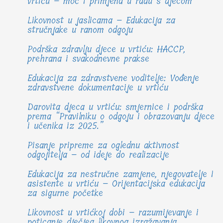
vrtiću – moć i primjena u radu s djecom
Likovnost u jaslicama – Edukacija za
stručnjake u ranom odgoju
Podrška zdravlju djece u vrtiću: HACCP,
prehrana i svakodnevne prakse
Edukacija za zdravstvene voditelje: Vođenje
zdravstvene dokumentacije u vrtiću
Darovita djeca u vrtiću: smjernice i podrška
prema “Pravilniku o odgoju i obrazovanju djece
i učenika iz 2025.”
Pisanje pripreme za oglednu aktivnost
odgojitelja – od ideje do realizacije
Edukacija za nestručne zamjene, njegovatelje i
asistente u vrtiću – Orijentacijska edukacija
za sigurne početke
Likovnost u vrtićkoj dobi – razumijevanje i
poticanje dječjeg likovnog izražavanja