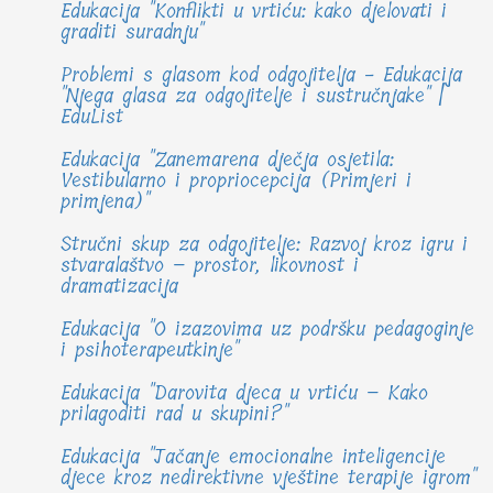
Edukacija "Konflikti u vrtiću: kako djelovati i
graditi suradnju"
Problemi s glasom kod odgojitelja - Edukacija
"Njega glasa za odgojitelje i sustručnjake" |
EduList
Edukacija "Zanemarena dječja osjetila:
Vestibularno i propriocepcija (Primjeri i
primjena)"
Stručni skup za odgojitelje: Razvoj kroz igru i
stvaralaštvo – prostor, likovnost i
dramatizacija
Edukacija "O izazovima uz podršku pedagoginje
i psihoterapeutkinje"
Edukacija "Darovita djeca u vrtiću – Kako
prilagoditi rad u skupini?"
Edukacija "Jačanje emocionalne inteligencije
djece kroz nedirektivne vještine terapije igrom"