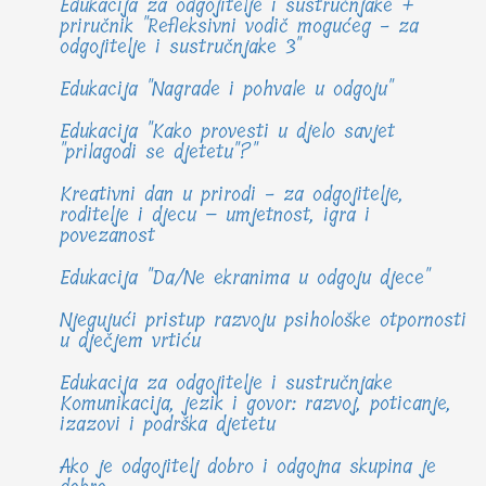
Edukacija za odgojitelje i sustručnjake +
priručnik "Refleksivni vodič mogućeg - za
odgojitelje i sustručnjake 3"
Edukacija "Nagrade i pohvale u odgoju"
Edukacija "Kako provesti u djelo savjet
"prilagodi se djetetu"?"
Kreativni dan u prirodi - za odgojitelje,
roditelje i djecu – umjetnost, igra i
povezanost
Edukacija "Da/Ne ekranima u odgoju djece"
Njegujući pristup razvoju psihološke otpornosti
u dječjem vrtiću
Edukacija za odgojitelje i sustručnjake
Komunikacija, jezik i govor: razvoj, poticanje,
izazovi i podrška djetetu
Ako je odgojitelj dobro i odgojna skupina je