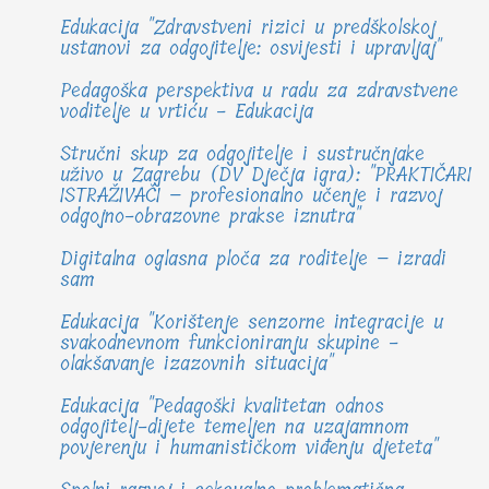
Edukacija "Zdravstveni rizici u predškolskoj
ustanovi za odgojitelje: osvijesti i upravljaj"
Pedagoška perspektiva u radu za zdravstvene
voditelje u vrtiću - Edukacija
Stručni skup za odgojitelje i sustručnjake
uživo u Zagrebu (DV Dječja igra): "PRAKTIČARI
ISTRAŽIVAČI – profesionalno učenje i razvoj
odgojno-obrazovne prakse iznutra"
Digitalna oglasna ploča za roditelje – izradi
sam
Edukacija "Korištenje senzorne integracije u
svakodnevnom funkcioniranju skupine -
olakšavanje izazovnih situacija"
Edukacija "Pedagoški kvalitetan odnos
odgojitelj-dijete temeljen na uzajamnom
povjerenju i humanističkom viđenju djeteta"