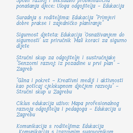
Spolni razvoj i seksualno problematična
ponašanja djece: Uloga odgojitelja - Edukacija
Suradnja s roditeljima: Edukacija "Primjeri
dobre prakse i zajedničko planiranje"
Sigurnost djeteta: Edukacija 'Osnaživanjem do
sigurnosti' uz priručnik 'Mali koraci za sigurno
dijete
Stručni skup za odgojitelje i sustručnjake
"Senzorni razvoj: iz pozadine u prvi plan" -
Zagreb
"Glina i pokret - Kreativni mediji i aktivnosti
kao poticaj cjelokupnom dječjem razvoju" -
Stručni skup u Zagrebu
Ciklus edukacija uživo: Mapa profesionalnog
razvoja odgojitelja i pedagoga - Edukacija u
Zagrebu
Komunikacija s roditeljima: Edukacija
„Komunikacija s izazovnim sugovornikom