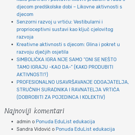
djecom predškolske dobi – Likovne aktivnosti s
djecom
Senzorni razvoj u vrtiću: Vestibularni i
proprioceptivni sustavi kao ključ cjelovitog
razvoja
Kreativne aktivnosti s djecom: Glina i pokret u
razvoju dječjih osjetila
SIMBOLIČKA IGRA NIJE SAMO “ONI SE NEŠTO
TAMO IGRAJU -KAO DA-” (KAKO PRODUBITI
AKTIVNOSTI?)
PROFESIONALNO USAVRŠAVANJE ODGAJATELJA,
STRUČNIH SURADNIKA I RAVNATELJA VRTIĆA
(DOBROBITI ZA POJEDINCA I KOLEKTIV)
Najnoviji komentari
admin
o
Ponuda EduList edukacija
Sandra Vidović
o
Ponuda EduList edukacija