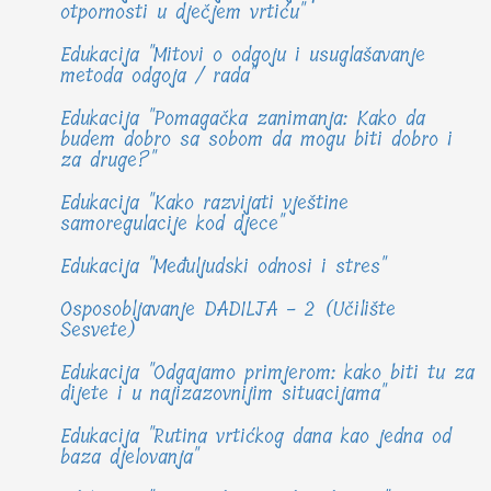
otpornosti u dječjem vrtiću"
Edukacija "Mitovi o odgoju i usuglašavanje
metoda odgoja / rada"
Edukacija "Pomagačka zanimanja: Kako da
budem dobro sa sobom da mogu biti dobro i
za druge?"
Edukacija "Kako razvijati vještine
samoregulacije kod djece"
Edukacija "Međuljudski odnosi i stres"
Osposobljavanje DADILJA - 2 (Učilište
Sesvete)
Edukacija "Odgajamo primjerom: kako biti tu za
dijete i u najizazovnijim situacijama"
Edukacija "Rutina vrtićkog dana kao jedna od
baza djelovanja"