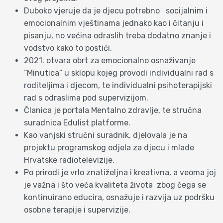
Duboko vjeruje da je djecu potrebno socijalnim i
emocionalnim vještinama jednako kao i čitanju i
pisanju, no većina odraslih treba dodatno znanje i
vodstvo kako to postići.
2021. otvara obrt za emocionalno osnaživanje
“Minutica” u sklopu kojeg provodi individualni rad s
roditeljima i djecom, te individualni psihoterapijski
rad s odraslima pod supervizijom.
Članica je portala Mentalno zdravlje, te stručna
suradnica Edulist platforme.
Kao vanjski stručni suradnik, djelovala je na
projektu programskog odjela za djecu i mlade
Hrvatske radiotelevizije.
Po prirodi je vrlo znatiželjna i kreativna, a veoma joj
je važna i što veća kvaliteta života zbog čega se
kontinuirano educira, osnažuje i razvija uz podršku
osobne terapije i supervizije.