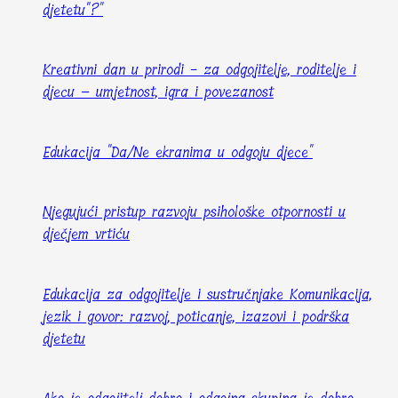
djetetu"?"
Kreativni dan u prirodi - za odgojitelje, roditelje i
djecu – umjetnost, igra i povezanost
Edukacija "Da/Ne ekranima u odgoju djece"
Njegujući pristup razvoju psihološke otpornosti u
dječjem vrtiću
Edukacija za odgojitelje i sustručnjake Komunikacija,
jezik i govor: razvoj, poticanje, izazovi i podrška
djetetu