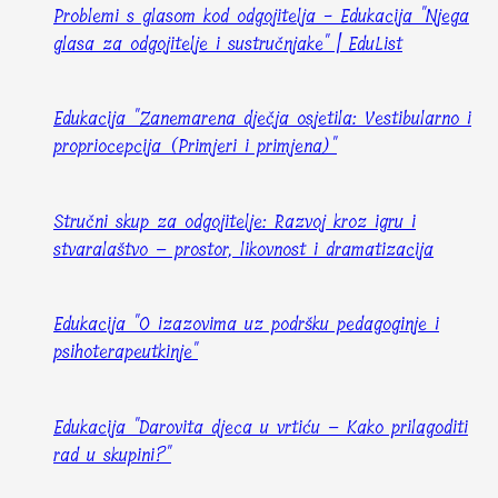
Problemi s glasom kod odgojitelja - Edukacija "Njega
glasa za odgojitelje i sustručnjake" | EduList
Edukacija "Zanemarena dječja osjetila: Vestibularno i
propriocepcija (Primjeri i primjena)"
Stručni skup za odgojitelje: Razvoj kroz igru i
stvaralaštvo – prostor, likovnost i dramatizacija
Edukacija "O izazovima uz podršku pedagoginje i
psihoterapeutkinje"
Edukacija "Darovita djeca u vrtiću – Kako prilagoditi
rad u skupini?"