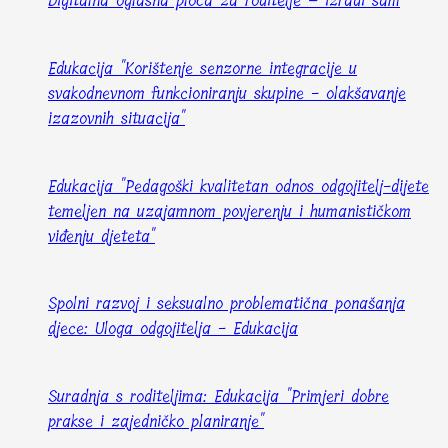
Digitalna oglasna ploča za roditelje – izradi sam
Edukacija "Korištenje senzorne integracije u
svakodnevnom funkcioniranju skupine - olakšavanje
izazovnih situacija"
Edukacija "Pedagoški kvalitetan odnos odgojitelj-dijete
temeljen na uzajamnom povjerenju i humanističkom
viđenju djeteta"
Spolni razvoj i seksualno problematična ponašanja
djece: Uloga odgojitelja - Edukacija
Suradnja s roditeljima: Edukacija "Primjeri dobre
prakse i zajedničko planiranje"