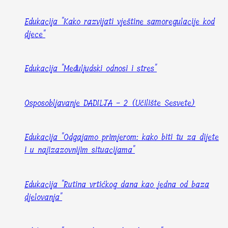
Edukacija "Kako razvijati vještine samoregulacije kod
djece"
Edukacija "Međuljudski odnosi i stres"
Osposobljavanje DADILJA - 2 (Učilište Sesvete)
Edukacija "Odgajamo primjerom: kako biti tu za dijete
i u najizazovnijim situacijama"
Edukacija "Rutina vrtićkog dana kao jedna od baza
djelovanja"