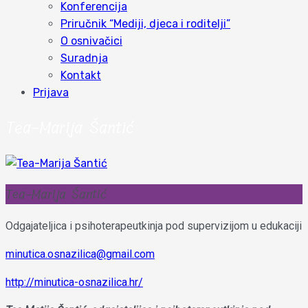
Konferencija
Priručnik “Mediji, djeca i roditelji”
O osnivačici
Suradnja
Kontakt
Prijava
Tea-Marija Šantić
Tea-Marija Šantić
Odgajateljica i psihoterapeutkinja pod supervizijom u edukaciji
minutica.osnazilica@gmail.com
http://minutica-osnazilica.hr/