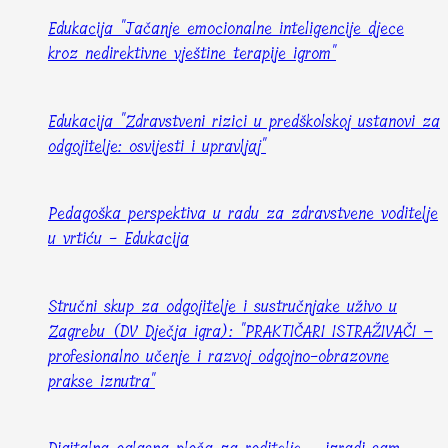
Edukacija "Jačanje emocionalne inteligencije djece
kroz nedirektivne vještine terapije igrom"
Edukacija "Zdravstveni rizici u predškolskoj ustanovi za
odgojitelje: osvijesti i upravljaj"
Pedagoška perspektiva u radu za zdravstvene voditelje
u vrtiću - Edukacija
Stručni skup za odgojitelje i sustručnjake uživo u
Zagrebu (DV Dječja igra): "PRAKTIČARI ISTRAŽIVAČI –
profesionalno učenje i razvoj odgojno-obrazovne
prakse iznutra"