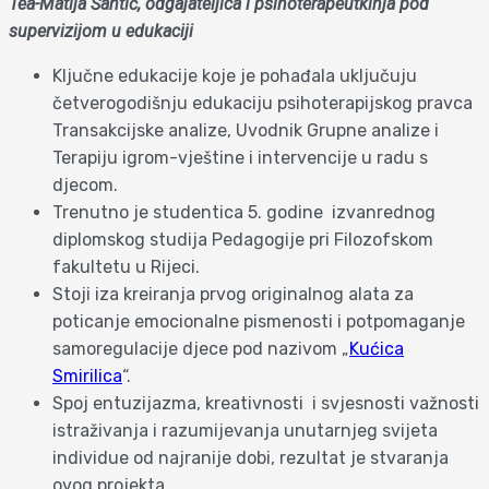
Tea-Matija Šantić, o
dgajateljica i psihoterapeutkinja pod
supervizijom u edukaciji
Ključne edukacije koje je pohađala uključuju
četverogodišnju edukaciju psihoterapijskog pravca
Transakcijske analize, Uvodnik Grupne analize i
Terapiju igrom-vještine i intervencije u radu s
djecom.
Trenutno je studentica 5. godine izvanrednog
diplomskog studija Pedagogije pri Filozofskom
fakultetu u Rijeci.
Stoji iza kreiranja prvog originalnog alata za
poticanje emocionalne pismenosti i potpomaganje
samoregulacije djece pod nazivom „
Kućica
Smirilica
“.
Spoj entuzijazma, kreativnosti i svjesnosti važnosti
istraživanja i razumijevanja unutarnjeg svijeta
individue od najranije dobi, rezultat je stvaranja
ovog projekta.