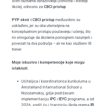
svim razinama obrazovanja (osnovna i srednja
škola), odnosno za
CBCI pristup
.
PYP okvir i CBCI pristup
međusobno su
usklađeni, jer su oba utemeljena na
konceptualnom pristupu poučavanju i učenju, što
mi omogućuje da školama pomognem razumjeti i
povezati ta dva područja – ali ne kao službeni IB
trener.
Moje iskustvo i kompetencije koje mogu
istaknuti:
Učiteljica i koordinatorica kurikuluma u
Amstelland International School u
Nizozemskoj, gdje podržavam
implementaciju
IPC
i
IEYC
programa, a od
2026. vodit ću i tranziciju škole prema
IB