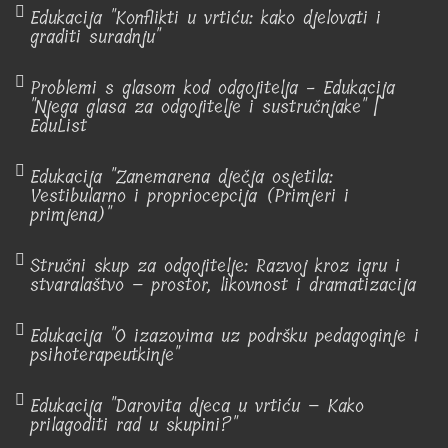
Edukacija "Konflikti u vrtiću: kako djelovati i
graditi suradnju"
Problemi s glasom kod odgojitelja - Edukacija
"Njega glasa za odgojitelje i sustručnjake" |
EduList
Edukacija "Zanemarena dječja osjetila:
Vestibularno i propriocepcija (Primjeri i
primjena)"
Stručni skup za odgojitelje: Razvoj kroz igru i
stvaralaštvo – prostor, likovnost i dramatizacija
Edukacija "O izazovima uz podršku pedagoginje i
psihoterapeutkinje"
Edukacija "Darovita djeca u vrtiću – Kako
prilagoditi rad u skupini?"