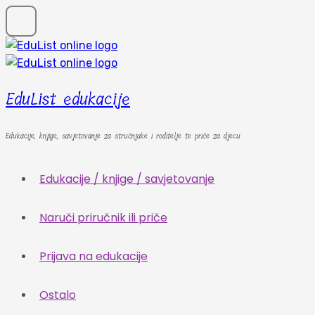
EduList edukacije
Edukacije, knjige, savjetovanje za stručnjake i roditelje te priče za djecu
Edukacije / knjige / savjetovanje
Naruči priručnik ili priče
Prijava na edukacije
Ostalo