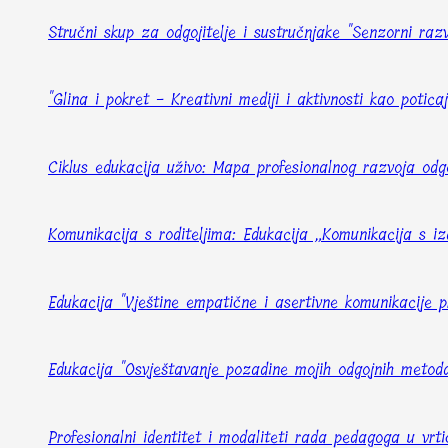
Stručni skup za odgojitelje i sustručnjake "Senzorni raz
"Glina i pokret - Kreativni mediji i aktivnosti kao poti
Ciklus edukacija uživo: Mapa profesionalnog razvoja odg
Komunikacija s roditeljima: Edukacija „Komunikacija s iza
Edukacija "Vještine empatične i asertivne komunikacije p
Edukacija "Osvještavanje pozadine mojih odgojnih metod
Profesionalni identitet i modaliteti rada pedagoga u vrti