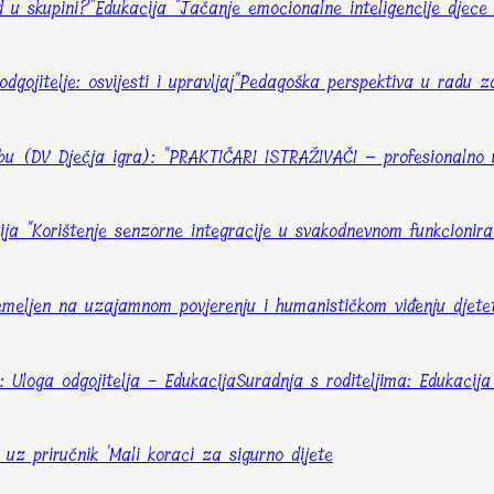
d u skupini?"
Edukacija "Jačanje emocionalne inteligencije djece 
gojitelje: osvijesti i upravljaj"
Pedagoška perspektiva u radu za
ebu (DV Dječja igra): "PRAKTIČARI ISTRAŽIVAČI – profesionalno 
ija "Korištenje senzorne integracije u svakodnevnom funkcionira
 temeljen na uzajamnom povjerenju i humanističkom viđenju djete
 Uloga odgojitelja - Edukacija
Suradnja s roditeljima: Edukacija
 uz priručnik 'Mali koraci za sigurno dijete