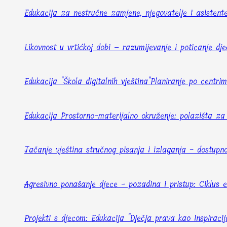
Edukacija za nestručne zamjene, njegovatelje i asistent
Likovnost u vrtićkoj dobi – razumijevanje i poticanje dj
Edukacija "Škola digitalnih vještina"
Planiranje po centri
Edukacija Prostorno-materijalno okruženje: polazišta za 
Jačanje vještina stručnog pisanja i izlaganja - dostup
Agresivno ponašanje djece - pozadina i pristup: Ciklus 
Projekti s djecom: Edukacija "Dječja prava kao inspiraci