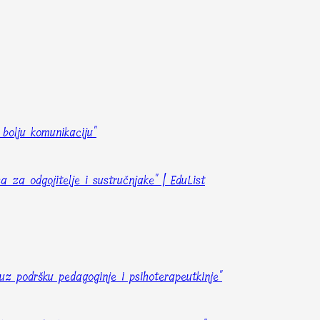
 bolju komunikaciju"
 za odgojitelje i sustručnjake" | EduList
uz podršku pedagoginje i psihoterapeutkinje"