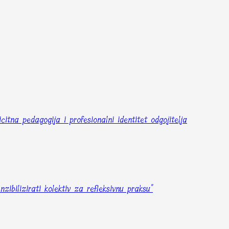
icitna pedagogija i profesionalni identitet odgojitelja
zibilizirati kolektiv za refleksivnu praksu"