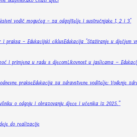
vne skupine
Kako čitati djeci
eksivni vodič mogućeg - za odgojitelje i sustručnjake 1, 2 i 3"
 i praksa - Edukacijski ciklus
Edukacija "Stažiranje u dječjem v
– moć i primjena u radu s djecom
Likovnost u jaslicama – Edukac
kodnevne prakse
Edukacija za zdravstvene voditelje: Vođenje zdr
vilniku o odgoju i obrazovanju djece i učenika iz 2025.”
deje do realizacije