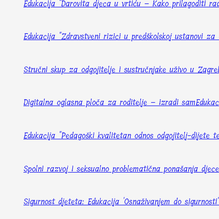
Edukacija "Darovita djeca u vrtiću – Kako prilagoditi ra
Edukacija "Zdravstveni rizici u predškolskoj ustanovi za od
Stručni skup za odgojitelje i sustručnjake uživo u Zagr
Digitalna oglasna ploča za roditelje – izradi sam
Edukac
Edukacija "Pedagoški kvalitetan odnos odgojitelj-dijete
Spolni razvoj i seksualno problematična ponašanja djece:
Sigurnost djeteta: Edukacija 'Osnaživanjem do sigurnosti'