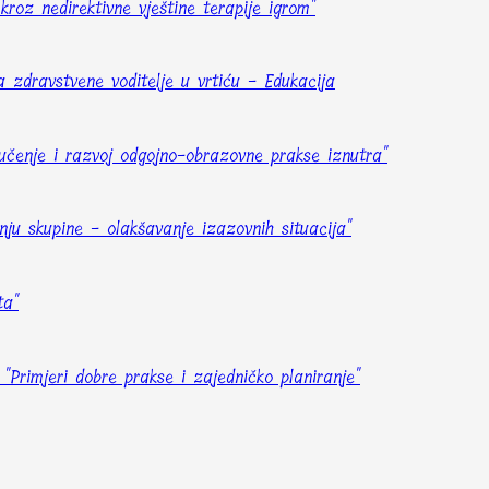
kroz nedirektivne vještine terapije igrom"
 zdravstvene voditelje u vrtiću - Edukacija
učenje i razvoj odgojno-obrazovne prakse iznutra"
nju skupine - olakšavanje izazovnih situacija"
ta"
 "Primjeri dobre prakse i zajedničko planiranje"