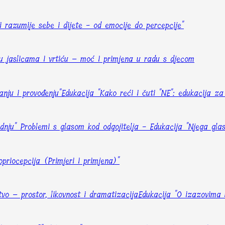
ji razumije sebe i dijete - od emocije do percepcije"
al u jaslicama i vrtiću – moć i primjena u radu s djecom
anju i provođenju"
Edukacija "Kako reći i čuti "NE": edukacija za
adnju"
Problemi s glasom kod odgojitelja - Edukacija "Njega glasa
priocepcija (Primjeri i primjena)"
tvo – prostor, likovnost i dramatizacija
Edukacija "O izazovima 