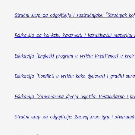
Stručni skup za odgojitelje i sustručnjake: "Stručnjak ko
Edukacija za kolektiv: Rastresiti i istraživački materij
Edukacija "Engleski program u vrtiću: Kreativnost u kreir
Edukacija "Konflikti u vrtiću: kako djelovati i graditi sur
Edukacija "Zanemarena dječja osjetila: Vestibularno i pro
Stručni skup za odgojitelje: Razvoj kroz igru i stvaralaš