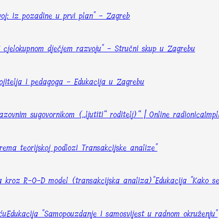
voj: iz pozadine u prvi plan" - Zagreb
caj cjelokupnom dječjem razvoju" - Stručni skup u Zagrebu
ojitelja i pedagoga - Edukacija u Zagrebu
zovnim sugovornikom („ljutiti“ roditelj)“ | Online radionica
Impl
rema teorijskoj podlozi Transakcijske analize"
a kroz R-O-D model (transakcijska analiza)"
Edukacija "Kako sen
ću
Edukacija "Samopouzdanje i samosvijest u radnom okruženju"