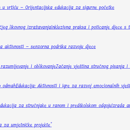
e u vrtiću – Orijentacijska edukacija za sigurne početke
ečjeg likovnog izražavanja
Inkluzivna praksa i poticanje djece s
ma aktivnosti – senzorna podrška razvoju djece
razumijevanje i oblikovanje
Jačanje vještina stručnog pisanja i 
no odmah
Edukacija: Aktivnosti i igre za razvoj emocionalnih vješ
edukacija za stručnjake u ranom i predškolskom odgoju
Izrada au
ja za umjetničke projekte"