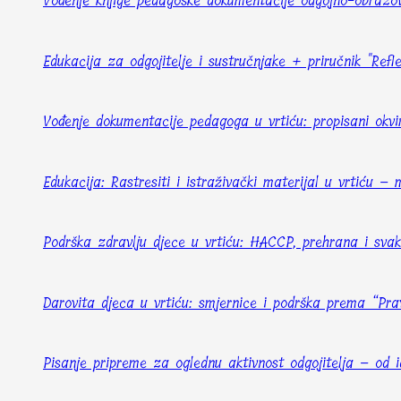
Vođenje knjige pedagoške dokumentacije odgojno-obrazo
Edukacija za odgojitelje i sustručnjake + priručnik "Refl
Vođenje dokumentacije pedagoga u vrtiću: propisani okvir
Edukacija: Rastresiti i istraživački materijal u vrtiću 
Podrška zdravlju djece u vrtiću: HACCP, prehrana i sva
Darovita djeca u vrtiću: smjernice i podrška prema “Pra
Pisanje pripreme za oglednu aktivnost odgojitelja – od i