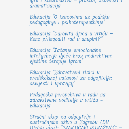
igru i stvaralaštvo – prostor, likovnost i
dramatizacija
Edukacija "O izazovima uz podršku
pedagoginje i psihoterapeutkinje"
Edukacija "Darovita djeca u vrtiću –
Kako prilagoditi rad u skupini?"
Edukacija "Jačanje emocionalne
inteligencije djece kroz nedirektivne
vještine terapije igrom"
Edukacija "Zdravstveni rizici u
predškolskoj ustanovi za odgojitelje:
osvijesti i upravljaj"
Pedagoška perspektiva u radu za
zdravstvene voditelje u vrtiću -
Edukacija
Stručni skup za odgojitelje i
sustručnjake uživo u Zagrebu (DV
Dječja igra): "PRAKTIČARI ISTRAŽIVAČI –