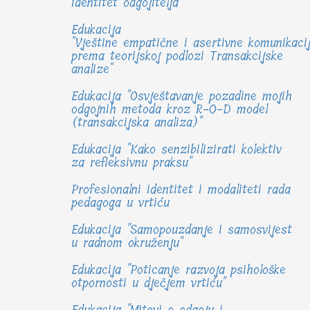
identitet odgojitelja
Edukacija
"Vještine empatične i asertivne komunikaci
prema teorijskoj podlozi Transakcijske
analize"
Edukacija "Osvještavanje pozadine mojih
odgojnih metoda kroz R-O-D model
(transakcijska analiza)"
Edukacija "Kako senzibilizirati kolektiv
za refleksivnu praksu"
Profesionalni identitet i modaliteti rada
pedagoga u vrtiću
Edukacija "Samopouzdanje i samosvijest
u radnom okruženju"
Edukacija "Poticanje razvoja psihološke
otpornosti u dječjem vrtiću"
Edukacija "Mitovi o odgoju i