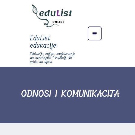
EduList
edukacije
Edukacije, knjige, savjetovanje
za stručnjake i roditelje te
priče za djecu
ODNOSI I KOMUNIKACIJA