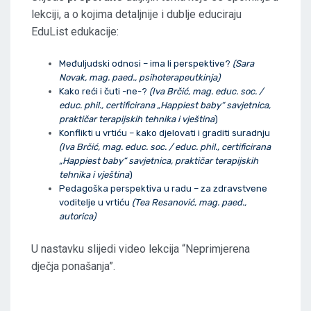
lekciji, a o kojima detaljnije i dublje educiraju
EduList edukacije:
Međuljudski odnosi – ima li perspektive?
(Sara
Novak, mag. paed., psihoterapeutkinja)
Kako reći i čuti -ne-?
(Iva Brčić, mag. educ. soc. /
educ. phil., certificirana „Happiest baby“ savjetnica,
praktičar terapijskih tehnika i vještina
)
Konflikti u vrtiću – kako djelovati i graditi suradnju
(Iva Brčić, mag. educ. soc. / educ. phil., certificirana
„Happiest baby“ savjetnica, praktičar terapijskih
tehnika i vještina
)
Pedagoška perspektiva u radu – za zdravstvene
voditelje u vrtiću
(Tea Resanović, mag. paed.,
autorica)
U nastavku slijedi video lekcija “Neprimjerena
dječja ponašanja”.