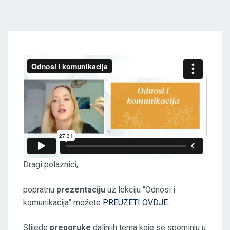
Dragi polaznici,
popratnu
prezentaciju
uz lekciju “Odnosi i
komunikacija” možete
PREUZETI OVDJE.
Slijede
preporuke
daljnjih tema koje se spominju u