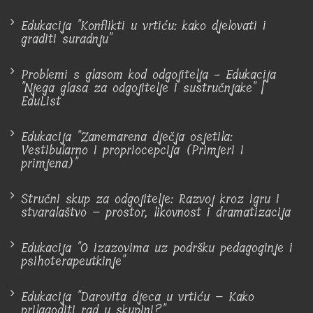
Edukacija "Konflikti u vrtiću: kako djelovati i
graditi suradnju"
Problemi s glasom kod odgojitelja - Edukacija
"Njega glasa za odgojitelje i sustručnjake" |
EduList
Edukacija "Zanemarena dječja osjetila:
Vestibularno i propriocepcija (Primjeri i
primjena)"
Stručni skup za odgojitelje: Razvoj kroz igru i
stvaralaštvo – prostor, likovnost i dramatizacija
Edukacija "O izazovima uz podršku pedagoginje i
psihoterapeutkinje"
Edukacija "Darovita djeca u vrtiću – Kako
prilagoditi rad u skupini?"