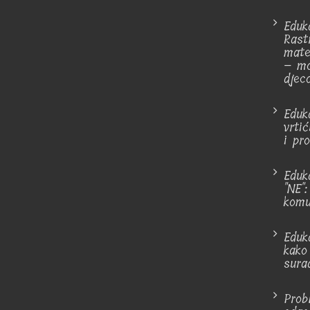
Eduka
Rastr
mate
– mo
djec
Eduk
vrti
i pro
Eduk
"NE"
komu
Eduka
kako 
sura
Prob