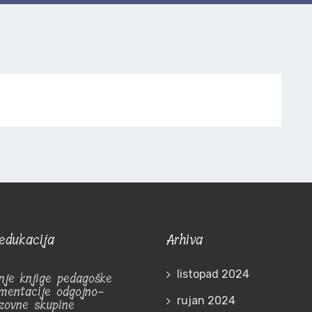
edukacija
Arhiva
listopad 2024
nje knjige pedagoške
mentacije odgojno-
rujan 2024
zovne skupine