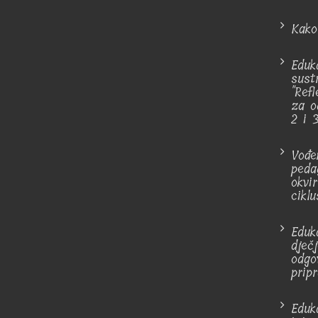
Kako
Eduka
sust
"Ref
za od
2 i 3
Vođe
peda
okvi
ciklu
Eduk
dječ
odgo
pripr
Eduka