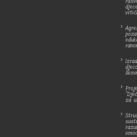
razv
djec
vrtić
Agre
poza
eduk
rano
Izra
djec
likov
Proj
"Dje
za u
Stru
sust
razu
emoc