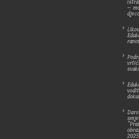
istra
– mo
djec
Liko
Eduk
rano
Podr
vrti
svak
Eduk
vodi
doku
Daro
smje
“Pra
obra
2025