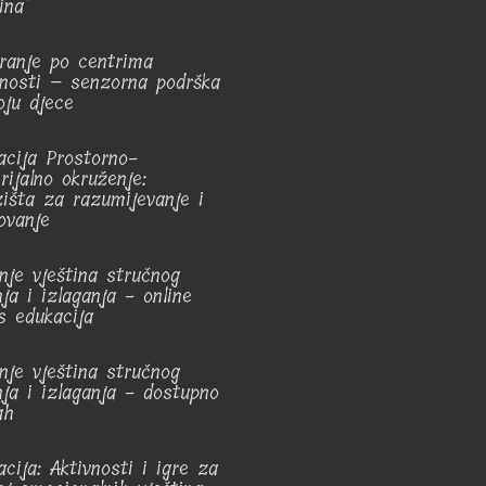
ina"
iranje po centrima
vnosti – senzorna podrška
oju djece
acija Prostorno-
rijalno okruženje:
zišta za razumijevanje i
ovanje
nje vještina stručnog
ja i izlaganja - online
us edukacija
nje vještina stručnog
nja i izlaganja - dostupno
ah
acija: Aktivnosti i igre za