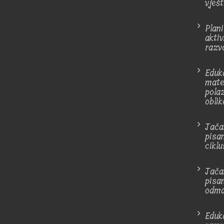
vješt
Plan
akti
razv
Eduk
mate
pola
oblik
Jača
pisan
cikl
Jača
pisa
odm
Eduk