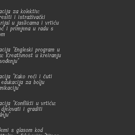
cija za kolektiv:
esiti i istraživački
rijal u jaslicama i vrtiću
ć i primjena u radu s
om
acija "Engleski program u
ću: Kreativnost u kreiranju
vođenju"
acija "Kako reći i čuti
: edukacija za bolju
nikaciju"
cija "Konflikti u vrtiću:
djelovati i graditi
dnju"
lemi s glasom kod