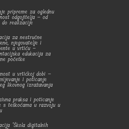
nje pripreme za oglednu
vnost odgojitelja – od
 do realizacije
acija za nestručne
ene, njegovatelje i
tente u vrtiću –
entacijska edukacija za
rne početke
vnost u vrtićkoj dobi –
mijevanje i poticanje
jeg likovnog izražavanja
uzivna praksa i poticanje
e s teškoćama u razvoju u
u
cija "Škola digitalnih