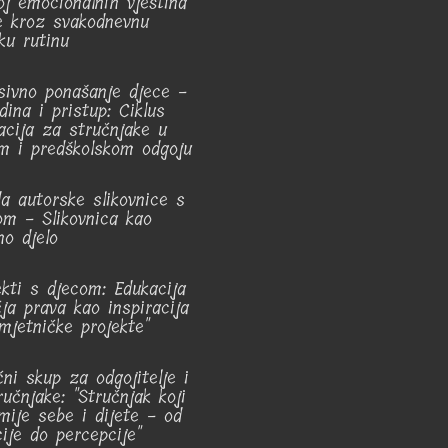
oj emocionalnih vještina
e kroz svakodnevnu
ku rutinu
sivno ponašanje djece -
dina i pristup: Ciklus
acija za stručnjake u
m i predškolskom odgoju
da autorske slikovnice s
om - Slikovnica kao
no djelo
ekti s djecom: Edukacija
čja prava kao inspiracija
mjetničke projekte"
čni skup za odgojitelje i
ručnjake: "Stručnjak koji
mije sebe i dijete - od
ije do percepcije"