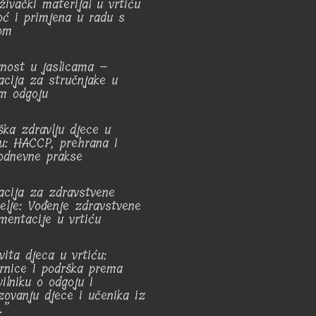
živački materijal u vrtiću
ć i primjena u radu s
om
vnost u jaslicama –
acija za stručnjake u
m odgoju
ška zdravlju djece u
ću: HACCP, prehrana i
odnevne prakse
acija za zdravstvene
telje: Vođenje zdravstvene
mentacije u vrtiću
vita djeca u vrtiću:
rnice i podrška prema
vilniku o odgoju i
zovanju djece i učenika iz
.”