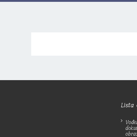
Lista 
Vođe
doku
obra