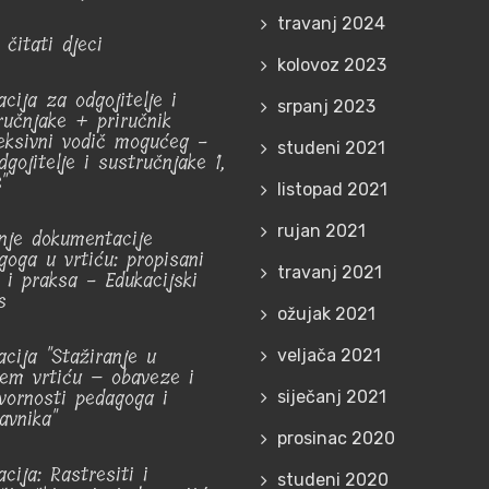
travanj 2024
 čitati djeci
kolovoz 2023
cija za odgojitelje i
srpanj 2023
ručnjake + priručnik
leksivni vodič mogućeg -
studeni 2021
gojitelje i sustručnjake 1,
"
listopad 2021
rujan 2021
nje dokumentacije
goga u vrtiću: propisani
travanj 2021
r i praksa - Edukacijski
s
ožujak 2021
acija "Stažiranje u
veljača 2021
jem vrtiću – obaveze i
vornosti pedagoga i
siječanj 2021
avnika"
prosinac 2020
cija: Rastresiti i
studeni 2020