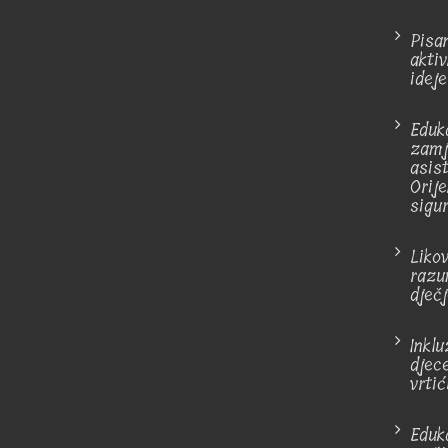
Pisa
akti
ideje
Eduk
zamj
asis
Orij
sigu
Liko
razu
dječ
Inkl
djec
vrtić
Eduka