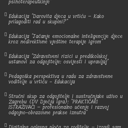
psihoterapeutkinje"
Edukacija "Darovita djeca u vrtiću – Kako
prilagoditi rad u skupini?"
Edukacija "Jačanje emocionalne inteligencije djece
kroz nedirektivne vještine terapije igrom"
Edukacija "Zdravstveni rizici u predškolskoj
ustanovi za odgojitelje: osvijesti i upravljaj"
Pedagoška perspektiva u radu za zdravstvene
voditelje u vrtiću - Edukacija
Stručni skup za odgojitelje i sustručnjake uživo u
Zagrebu (DV Dječja igra): "PRAKTIČARI
ISTRAŽIVAČI – profesionalno učenje i razvoj
odgojno-obrazovne prakse iznutra"
Digitalna oglasna ploča za roditelje – izradi sam