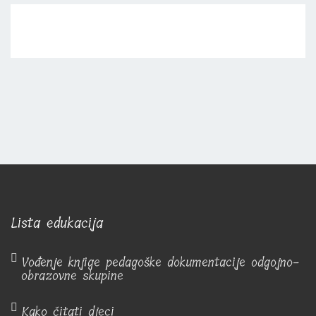
Lista edukacija
Vođenje knjige pedagoške dokumentacije odgojno-
obrazovne skupine
Kako čitati djeci