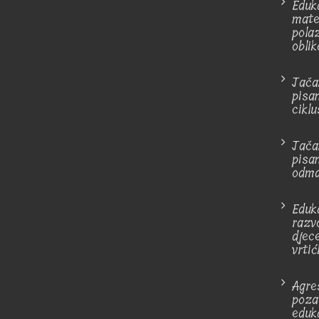
Eduk
mate
pola
oblik
Jača
pisan
cikl
Jača
pisa
odm
Eduk
razv
djec
vrtić
Agre
poza
eduk