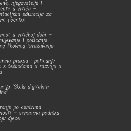
ene, njegovatelje i
tente u vrtiću –
entacijska edukacija za
rne početke
vnost u vrtićkoj dobi –
mijevanje i poticanje
jeg likovnog izražavanja
uzivna praksa i poticanje
e s teškoćama u razvoju u
u
cija "Škola digitalnih
ina"
iranje po centrima
vnosti – senzorna podrška
oju djece