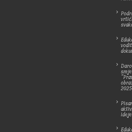
Podr
vrti
svak
Eduk
vodi
doku
Daro
smje
“Pra
obra
2025
Pisa
akti
ideje
Eduk