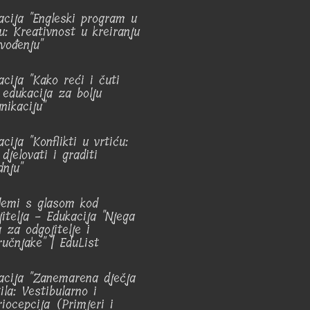
acija "Engleski program u
ću: Kreativnost u kreiranju
vođenju"
acija "Kako reći i čuti
: edukacija za bolju
nikaciju"
cija "Konflikti u vrtiću:
djelovati i graditi
dnju"
lemi s glasom kod
jitelja - Edukacija "Njega
 za odgojitelje i
ručnjake" | EduList
acija "Zanemarena dječja
ila: Vestibularno i
riocepcija (Primjeri i