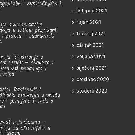
gojitelje i sustručnjake 1,
"
listopad 2021
rujan 2021
nje dokumentacije
goga u vrtiću: propisani
travanj 2021
r i praksa - Edukacijski
s
ožujak 2021
acija "Stažiranje u
veljača 2021
jem vrtiću – obaveze i
vornosti pedagoga i
siječanj 2021
avnika"
prosinac 2020
cija: Rastresiti i
studeni 2020
živački materijal u vrtiću
ć i primjena u radu s
om
vnost u jaslicama –
acija za stručnjake u
m odgoju