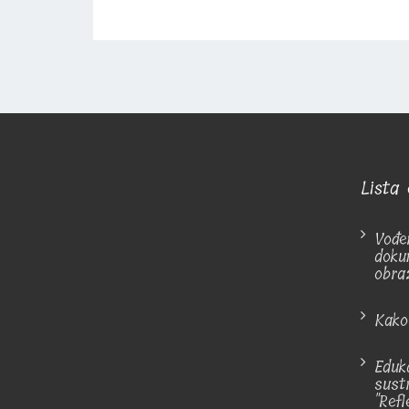
Lista 
Vođe
doku
obra
Kako
Eduka
sust
"Ref