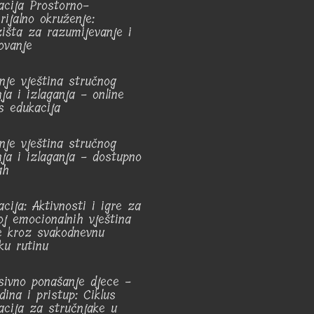
acija Prostorno-
rijalno okruženje:
zišta za razumijevanje i
ovanje
nje vještina stručnog
ja i izlaganja - online
us edukacija
nje vještina stručnog
nja i izlaganja - dostupno
ah
acija: Aktivnosti i igre za
oj emocionalnih vještina
e kroz svakodnevnu
ku rutinu
sivno ponašanje djece -
dina i pristup: Ciklus
acija za stručnjake u