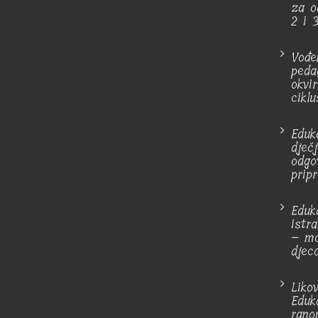
za od
2 i 3
Vođe
peda
okvi
ciklu
Eduk
dječ
odgo
pripr
Eduka
istra
– mo
djec
Liko
Eduk
rano