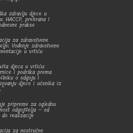
ška zdravlju djece u
ću: HACCP, prehrana i
odnevne prakse
acija za zdravstvene
telje: Vođenje zdravstvene
mentacije u vrtiću
vita djeca u vrtiću:
rnice i podrška prema
vilniku o odgoju i
zovanju djece i učenika iz
.”
nje pripreme za oglednu
vnost odgojitelja – od
 do realizacije
acija za nestručne