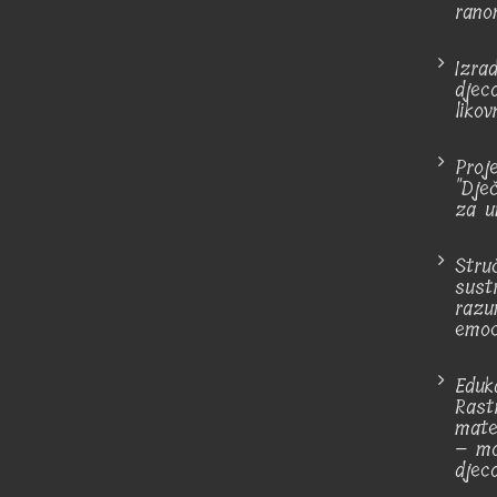
rano
Izra
djec
likov
Proj
"Dje
za u
Stru
sust
razu
emoc
Eduka
Rastr
mate
– mo
djec