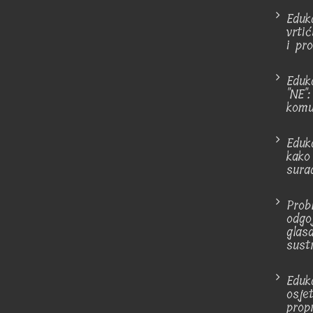
Eduk
vrti
i pro
Eduk
"NE"
komu
Eduka
kako 
sura
Prob
odgo
glasa
sust
Eduk
osjet
prop