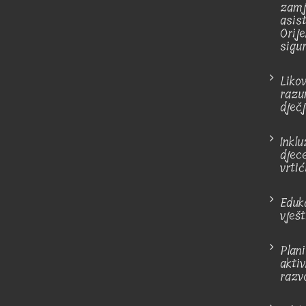
zamj
asis
Orij
sigu
Liko
razu
dječ
Inkl
djec
vrtić
Eduka
vješt
Plan
akti
razv