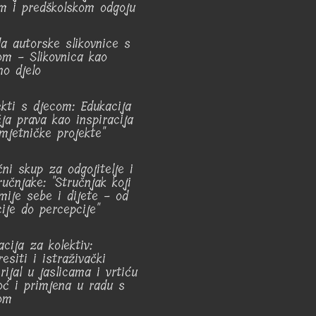
m i predškolskom odgoju
da autorske slikovnice s
om - Slikovnica kao
no djelo
ekti s djecom: Edukacija
čja prava kao inspiracija
mjetničke projekte"
čni skup za odgojitelje i
ručnjake: "Stručnjak koji
mije sebe i dijete - od
ije do percepcije"
cija za kolektiv:
esiti i istraživački
rijal u jaslicama i vrtiću
ć i primjena u radu s
om