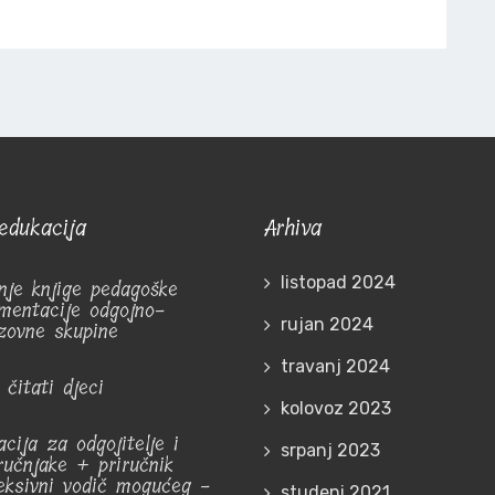
edukacija
Arhiva
listopad 2024
nje knjige pedagoške
mentacije odgojno-
rujan 2024
zovne skupine
travanj 2024
 čitati djeci
kolovoz 2023
cija za odgojitelje i
srpanj 2023
ručnjake + priručnik
leksivni vodič mogućeg -
studeni 2021