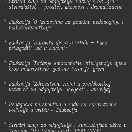
Stručni skup za odgojitelje: Razvoj kroz igru i
stvaralaštvo – prostor, likovnost i dramatizacija
Edukacija "O izazovima uz podršku pedagoginje i
psihoterapeutkinje"
Edukacija "Darovita djeca u vrtiću – Kako
prilagoditi rad u skupini?"
Edukacija "Jačanje emocionalne inteligencije djece
kroz nedirektivne vještine terapije igrom"
Edukacija "Zdravstveni rizici u predškolskoj
ustanovi za odgojitelje: osvijesti i upravljaj"
Pedagoška perspektiva u radu za zdravstvene
voditelje u vrtiću - Edukacija
Stručni skup za odgojitelje i sustručnjake uživo u
Zagrebu (DV Dječja igra): "PRAKTIČARI