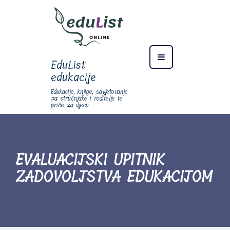
EduList
edukacije
Edukacije, knjige, savjetovanje
za stručnjake i roditelje te
priče za djecu
EVALUACIJSKI UPITNIK
ZADOVOLJSTVA EDUKACIJOM