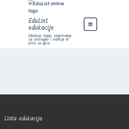
EduList
edukacije
Edukacije, knjige, savjetovanje
za stručnjake i roditelje te
priče za djecu
Lista edukacija