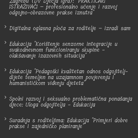
Zagrebu (DV Dječja igra): "PRAKTIČARI
ISTRAŽIVAČI – profesionalno učenje i razvoj
odgojno-obrazovne prakse iznutra"
Digitalna oglasna ploča za roditelje – izradi sam
Edukacija "Korištenje senzorne integracije u
svakodnevnom funkcioniranju skupine -
olakšavanje izazovnih situacija"
Edukacija "Pedagoški kvalitetan odnos odgojitelj-
dijete temeljen na uzajamnom povjerenju i
humanističkom viđenju djeteta"
Spolni razvoj i seksualno problematična ponašanja
djece: Uloga odgojitelja - Edukacija
Suradnja s roditeljima: Edukacija "Primjeri dobre
prakse i zajedničko planiranje"