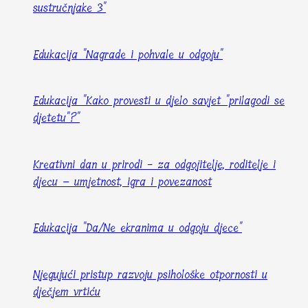
sustručnjake 3"
Edukacija "Nagrade i pohvale u odgoju"
Edukacija "Kako provesti u djelo savjet "prilagodi se
djetetu"?"
Kreativni dan u prirodi - za odgojitelje, roditelje i
djecu – umjetnost, igra i povezanost
Edukacija "Da/Ne ekranima u odgoju djece"
Njegujući pristup razvoju psihološke otpornosti u
dječjem vrtiću