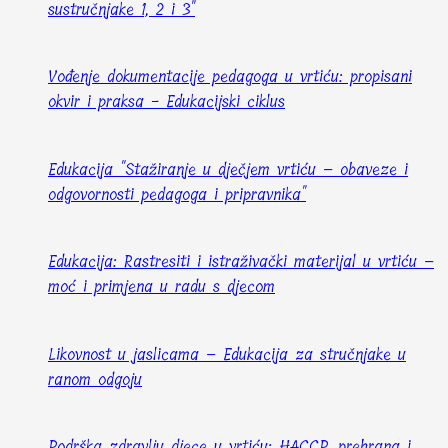
sustručnjake 1, 2 i 3"
Vođenje dokumentacije pedagoga u vrtiću: propisani
okvir i praksa - Edukacijski ciklus
Edukacija "Stažiranje u dječjem vrtiću – obaveze i
odgovornosti pedagoga i pripravnika"
Edukacija: Rastresiti i istraživački materijal u vrtiću –
moć i primjena u radu s djecom
Likovnost u jaslicama – Edukacija za stručnjake u
ranom odgoju
Podrška zdravlju djece u vrtiću: HACCP, prehrana i