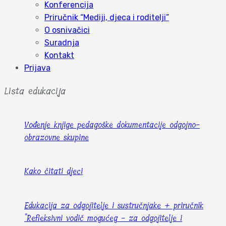
Konferencija
Priručnik “Mediji, djeca i roditelji”
O osnivačici
Suradnja
Kontakt
Prijava
Lista edukacija
Vođenje knjige pedagoške dokumentacije odgojno-
obrazovne skupine
Kako čitati djeci
Edukacija za odgojitelje i sustručnjake + priručnik
"Refleksivni vodič mogućeg - za odgojitelje i