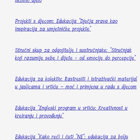
likovno djelo
Projekti s djecom: Edukacija "Dječja prava kao
inspiracija za umjetničke projekte"
Stručni skup za odgojitelje i sustručnjake: "Stručnjak
koji razumije sebe i dijete - od emocije do percepcije"
Edukacija za kolektiv: Rastresiti i istraživački materijal
u jaslicama i vrtiću – moć i primjena u radu s djecom
Edukacija "Engleski program u vrtiću: Kreativnost u
kreiranju i provođenju"
Edukacija "Kako reći i čuti "NE": edukacija za bolju