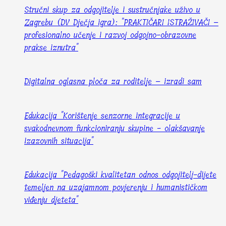
Stručni skup za odgojitelje i sustručnjake uživo u
Zagrebu (DV Dječja igra): "PRAKTIČARI ISTRAŽIVAČI –
profesionalno učenje i razvoj odgojno-obrazovne
prakse iznutra"
Digitalna oglasna ploča za roditelje – izradi sam
Edukacija "Korištenje senzorne integracije u
svakodnevnom funkcioniranju skupine - olakšavanje
izazovnih situacija"
Edukacija "Pedagoški kvalitetan odnos odgojitelj-dijete
temeljen na uzajamnom povjerenju i humanističkom
viđenju djeteta"