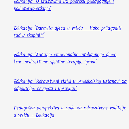
Edukacija "O izazovima uz podršku pedagoginje i
psihoterapeutkinje"
Edukacija "Darovita djeca u vrtiću – Kako prilagoditi
rad u skupini?"
Edukacija "Jačanje emocionalne inteligencije djece
kroz nedirektivne vještine terapije igrom"
Edukacija "Zdravstveni rizici u predškolskoj ustanovi za
odgojitelje: osvijesti i upravljaj"
Pedagoška perspektiva u radu za zdravstvene voditelje
u vrtiću - Edukacija