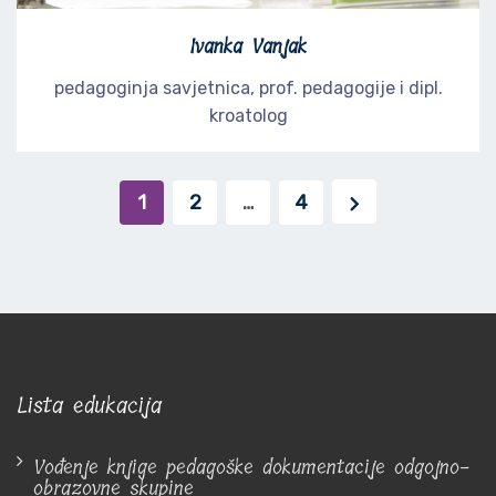
Ivanka Vanjak
pedagoginja savjetnica, prof. pedagogije i dipl.
kroatolog
Navigacija
1
2
…
4
objava
Lista edukacija
Vođenje knjige pedagoške dokumentacije odgojno-
obrazovne skupine