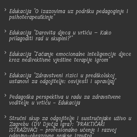
Edukacija "O izazovima uz podršku pedagoginje i
psihoterapeutkinje"
Edukacija "Darovita djeca u vrtiću – Kako
prilagoditi rad u skupini?"
Edukacija "Jačanje emocionalne inteligencije djece
kroz nedirektivne vještine terapije igrom"
Edukacija "Zdravstveni rizici u predškolskoj
ustanovi za odgojitelje: osvijesti i upravljaj"
Pedagoška perspektiva u radu za zdravstvene
voditelje u vrtiću - Edukacija
Stručni skup za odgojitelje i sustručnjake uživo u
Zagrebu (DV Dječja igra): "PRAKTIČARI
ISTRAŽIVAČI – profesionalno učenje i razvoj
odgojno-obrazovne prakse iznutra"